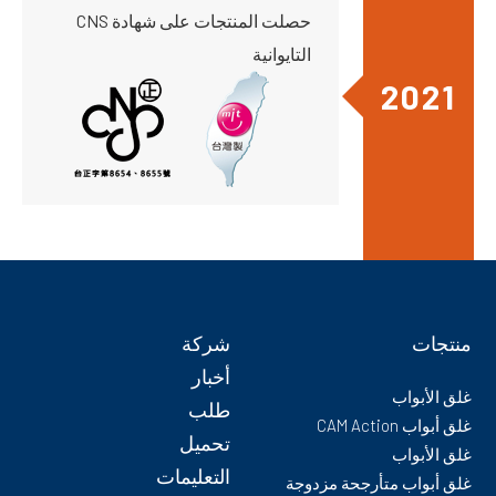
حصلت المنتجات على شهادة CNS
التايوانية
2021
منتجات
شركة
أخبار
غلق الأبواب
طلب
غلق أبواب CAM Action
تحميل
غلق الأبواب
التعليمات
غلق أبواب متأرجحة مزدوجة