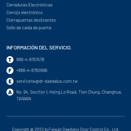
Cerraduras Electrónicas
Cerrojo electrónico
Cierrapuertas deslizantes
Sello de caída de puerta
INFORMACIÓN DEL SERVICIO.
T
886-4-8751578
F
+886-4-8760996
E
servicetw@dr-daedalus.com.tw
A
No. 94, Section 1, Hsing Lo Road,
Tien Chung,
Changhua,
TAIWAN
Copyright @ 2022 by
Taiwán Daedalus Door Control Co., Ltd.