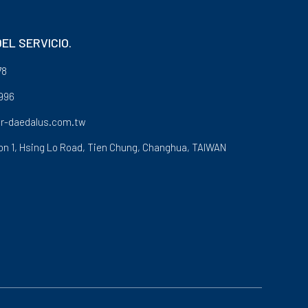
EL SERVICIO.
78
996
r-daedalus.com.tw
on 1, Hsing Lo Road,
Tien Chung,
Changhua,
TAIWAN