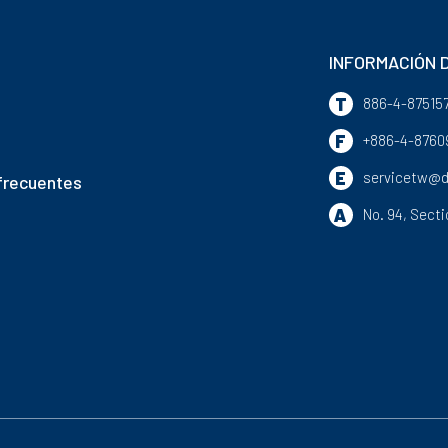
INFORMACIÓN D
T
886-4-87515
F
+886-4-8760
E
servicetw@d
frecuentes
A
No. 94, Secti