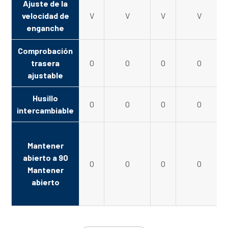
Ajuste de la
velocidad de
V
V
V
V
enganche
Comprobación
trasera
O
O
O
O
ajustable
Husillo
O
O
O
O
intercambiable
Mantener
abierto a 90
O
O
O
O
Mantener
abierto