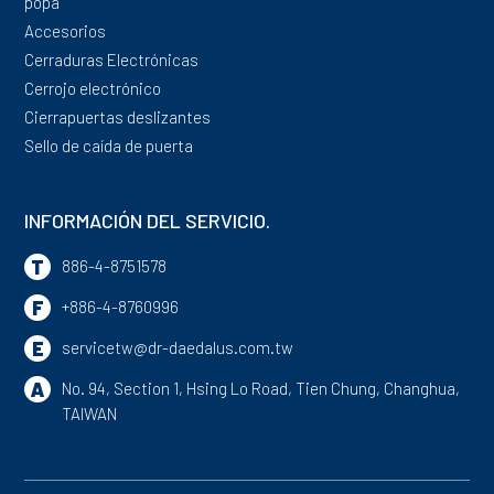
popa
Accesorios
Cerraduras Electrónicas
Cerrojo electrónico
Cierrapuertas deslizantes
Sello de caída de puerta
INFORMACIÓN DEL SERVICIO.
T
886-4-8751578
F
+886-4-8760996
E
servicetw@dr-daedalus.com.tw
A
No. 94, Section 1, Hsing Lo Road,
Tien Chung,
Changhua,
TAIWAN