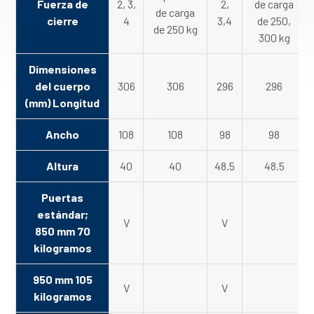
Fuerza de
2, 3,
2,
de carga
de carga
cierre
4
3,4
de 250,
de 250 kg
300 kg
Dimensiones
del cuerpo
306
306
296
296
(mm) Longitud
Ancho
108
108
98
98
Altura
40
40
48.5
48.5
Puertas
estándar;
V
V
850 mm 70
kilogramos
950 mm 105
V
V
kilogramos