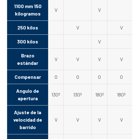
1100 mm 150
V
V
kilogramos
250 kilos
V
V
300 kilos
V
Brazo
V
V
V
V
estándar
Compensar
O
O
O
O
Angulo de
130º
130º
180º
180º
apertura
Ajuste de la
velocidad de
V
V
V
V
barrido