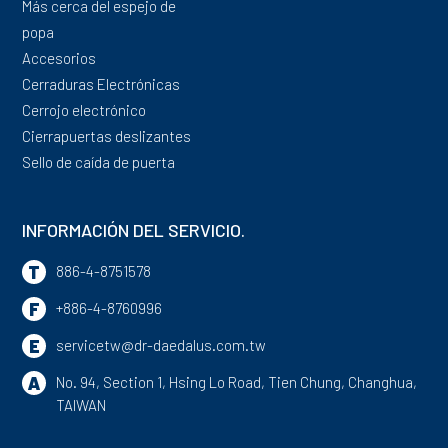
Más cerca del espejo de
popa
Accesorios
Cerraduras Electrónicas
Cerrojo electrónico
Cierrapuertas deslizantes
Sello de caída de puerta
INFORMACIÓN DEL SERVICIO.
T
886-4-8751578
F
+886-4-8760996
E
servicetw@dr-daedalus.com.tw
A
No. 94, Section 1, Hsing Lo Road,
Tien Chung,
Changhua,
TAIWAN