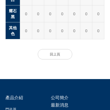
耀石
O
O
O
O
O
O
O
黑
其他
O
O
O
O
O
O
O
色
回上頁
產品介紹
公司簡介
最新消息
門弓器