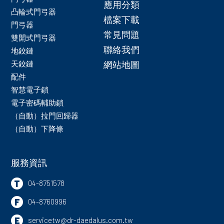
應用分類
凸輪式門弓器
檔案下載
門弓器
常見問題
雙開式門弓器
聯絡我們
地鉸鏈
天鉸鏈
網站地圖
配件
智慧電子鎖
電子密碼輔助鎖
（自動）拉門回歸器
（自動）下降條
服務資訊
T
04-8751578
F
04-8760996
E
servicetw@dr-daedalus.com.tw