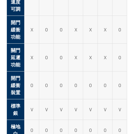
速度
可調
開門
緩衝
X
O
O
X
X
X
O
功能
關門
延遲
X
O
O
X
X
X
O
功能
開門
緩衝
O
O
O
O
O
O
O
裝置
標準
V
V
V
V
V
V
V
銀
極地
O
O
O
O
O
O
O
白