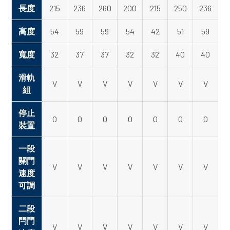
長度
215
236
260
200
215
250
236
高度
54
59
59
54
42
51
59
寬度
32
37
37
32
32
40
40
滑軌
V
V
V
V
V
V
V
組
停止
O
O
O
O
O
O
O
裝置
一段
關門
V
V
V
V
V
V
V
速度
可調
二段
閂門
V
V
V
V
V
V
V