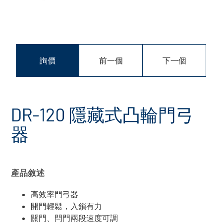
詢價
前一個
下一個
DR-120 隱藏式凸輪門弓
器
產品敘述
高效率門弓器
開門輕鬆，入鎖有力
關門、閂門兩段速度可調