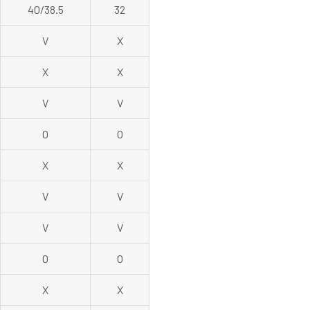
40/38.5
32
V
X
X
X
V
V
O
O
X
X
V
V
V
V
O
O
X
X