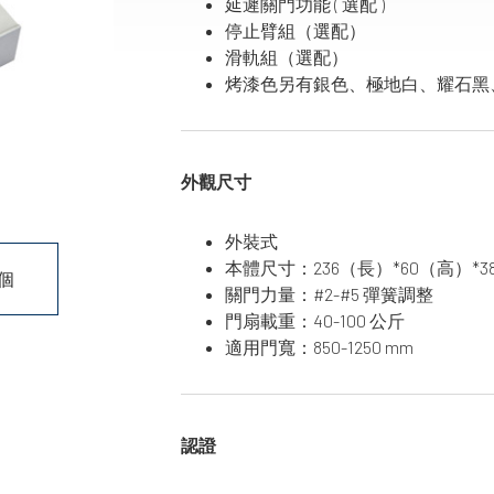
延遲關門功能 ( 選配 )
停止臂組（選配）
滑軌組（選配）
烤漆色另有銀色、極地白、耀石黑
外觀尺寸
外裝式
本體尺寸：236（長）*60（高）*3
個
關門力量：#2-#5 彈簧調整
門扇載重：40-100 公斤
適用門寬：850-1250 mm
認證