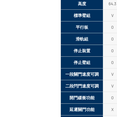
高度
64.3
標準臂組
V
平行板
O
滑軌組
O
停止裝置
O
停止臂組
O
一段關門速度可調
V
二段閂門速度可調
V
開門緩衝功能
O
延遲關門功能
X