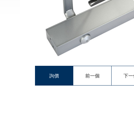
詢價
前一個
下一