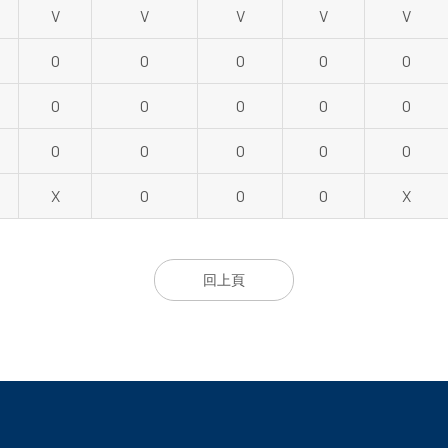
V
V
V
V
V
O
O
O
O
O
O
O
O
O
O
O
O
O
O
O
X
O
O
O
X
回上頁