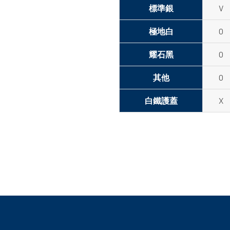
標準銀
V
極地白
O
耀石黑
O
其他
O
白鐵護蓋
X