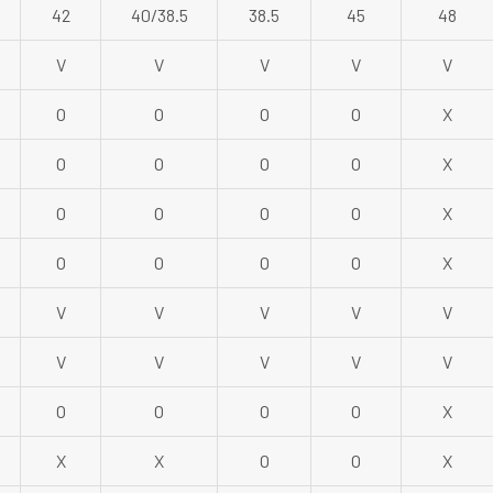
42
40/38.5
38.5
45
48
V
V
V
V
V
O
O
O
O
X
O
O
O
O
X
O
O
O
O
X
O
O
O
O
X
V
V
V
V
V
V
V
V
V
V
O
O
O
O
X
X
X
O
O
X